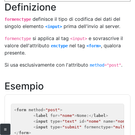
Definizione
definisce il tipo di codifica dei dati del
formenctype
singolo elemento
prima dell'invio al server.
<input>
si applica al tag
e sovrascrive il
formenctype
<input>
valore dell'attributo
nel tag
, qualora
enctype
<form>
presente.
Si usa esclusivamente con l'attributo
.
method
="post"
Esempio
<
form
method
=
"post"
>
<
label
for
=
"nome"
>
Nome:
</
label
>
<
input
type
=
"text"
id
=
"nome"
name
=
"nome"
>
<
<
input
type
=
"submit"
formenctype
=
"multipar
≡
</
form
>